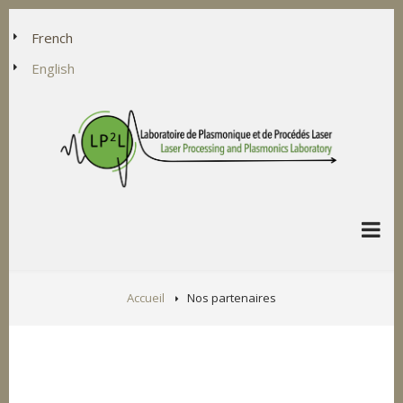
Aller
au
French
contenu
English
principal
FIL
Accueil
Nos partenaires
D'ARIANE