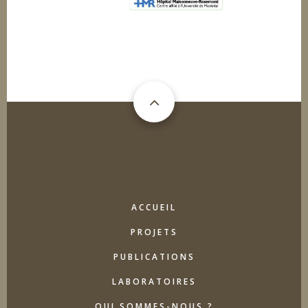
MAIN
ACCUEIL
NAVIGATION
PROJETS
PUBLICATIONS
LABORATOIRES
QUI SOMMES-NOUS ?